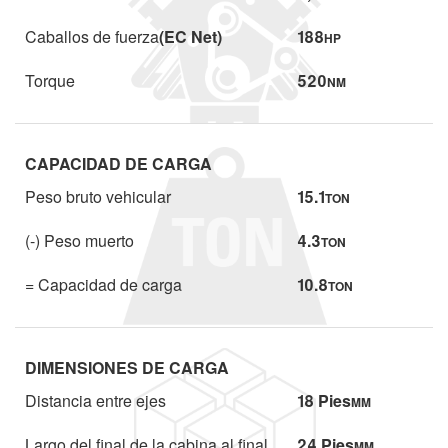
Caballos de fuerza
(EC Net)
188
HP
Torque
520
NM
CAPACIDAD DE CARGA
Peso bruto vehicular
15.1
TON
(-) Peso muerto
4.3
TON
= Capacidad de carga
10.8
TON
DIMENSIONES DE CARGA
Distancia entre ejes
18 Pies
MM
Largo del final de la cabina al final
24 Pies
MM