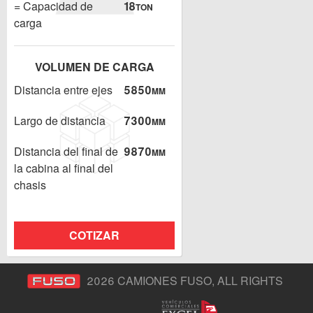
= Capacidad de
18
TON
carga
VOLUMEN DE CARGA
Distancia entre ejes
5850
MM
Largo de distancia
7300
MM
Distancia del final de
9870
MM
la cabina al final del
chasis
COTIZAR
2026 CAMIONES FUSO, ALL RIGHTS