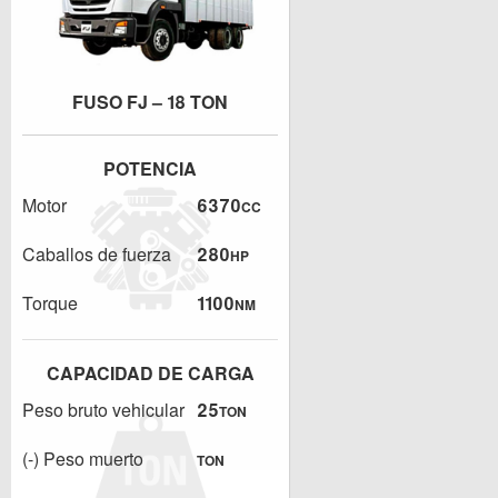
FUSO FJ – 18 TON
POTENCIA
Motor
6370
CC
Caballos de fuerza
280
HP
Torque
1100
NM
CAPACIDAD DE CARGA
Peso bruto vehicular
25
TON
(-) Peso muerto
TON